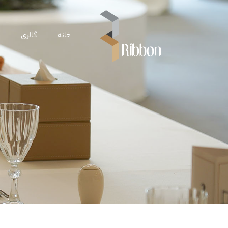
خانه
گالری
ب