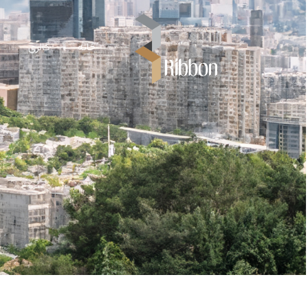
خانه
گالری
ب