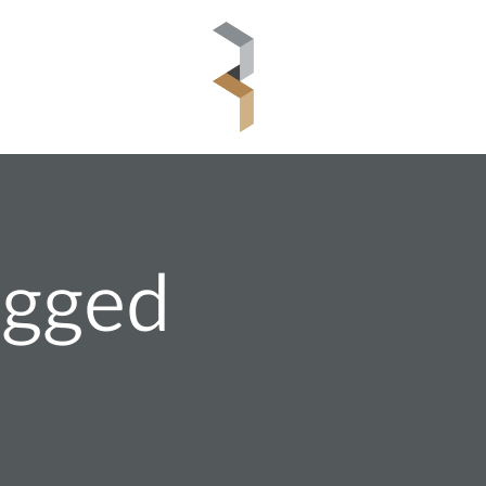
خانه
گالری
ب
ts Tagged