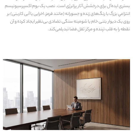
بستر
ی
ا
ی
ده‌آل
برا
ی
درخشش آثار پرانرژ
ی
است. نصب
ی
ک
بوم اکسپرس
ی
ون
ی
سم
انتزاع
یِ
بزرگ با رنگ‌ها
ی
زنده و جسورانه (مانند قرمز، اخرا
یی
ی
ا
آب
ی
کاربن
ی
) بر
رو
ی
ی
ک
د
ی
وار
بتن
ی
خام
ی
ا
شوم
ی
نه
سنگ
ی
،
تضاد
ی
ب
ی‌
نظ
ی
ر
ا
ی
جاد
کرده و آن
نقطه را به قلب تپنده و مرکز ثقل
فضا تبد
ی
ل
م
ی‌
کند
.