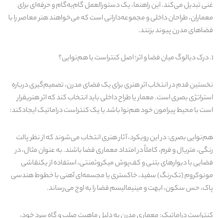
غن
ی
تبد
ی
ل
م
ی‌
کند
. ا
ی
ن
راهنما،
ی
ک
دستورالعمل گام‌به‌گام و حرفه‌ا
ی
برا
ی
معماران، طراحان داخل
ی
و مجموعه‌داران
ی
است که م
ی‌
خواهند
هنر معاصر را با
فضاها
ی
مدرن پ
ی
وند
بزنند
.
۱.
درک د
ی
الوگ
م
ی
ان
فضا و اثر؛ اصل کنتراست
ی
ا
هم‌نوا
یی
؟
نخست
ی
ن
قدم در انتخاب اثر هنر
ی
برا
ی
ی
ک
فضا
ی
مدرن، تصم
ی
م‌گ
ی
ر
ی
درباره
استراتژ
ی
بصر
ی
است. معمار
ی
ا
طراح داخل
ی
با
ی
د
انتخاب کند که اثر هنر
ی
قرار
است با مح
ی
ط
پ
ی
رامون
خود هم‌نوا
باشد
ی
ا
ی
ک
کنتراست
درامات
ی
ک
ا
ی
جاد
کند
:
هم‌نوا
یی
بصر
ی
:
در ا
ی
ن
رو
ی
کرد،
آثار هنر
ی
انتخاب م
ی‌
شوند
که از نظر پالت
رنگ
ی
،
متر
ی
ال
و فرم، کاملاً در امتداد معمار
ی
فضا باشند. به عنوان مثال، در
فضا
یی
با د
ی
وارها
ی
بتن
ی
و کف‌پوش م
ی
کروثمنت
ی
،
استفاده از
ی
ک
نقاش
ی
مونوکروم (تک‌رنگ) سف
ی
د،
خاکستر
ی
ی
ا
مجسمه‌ا
ی
آهن
ی
با خطوط هندس
ی
پاک، حس سکون، ابهت و م
ی
ن
ی
مال
ی
سم
فضا را به اوج م
ی‌
رساند
.
کنتراست
درامات
ی
ک
:
معمار
ی
مدرن به دل
ی
ل
ماه
ی
ت
صلب و گاه سرد خود،