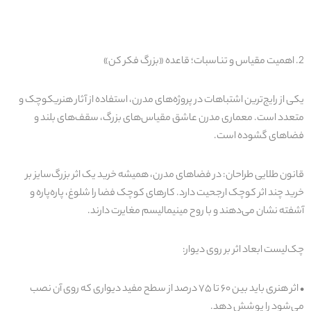
2.
اهم
ی
ت
مق
ی
اس
و تناسبات؛ قاعده «بزرگ فکر کن
»
ی
ک
ی
از را
ی
ج‌تر
ی
ن
اشتباهات در پروژه‌ها
ی
مدرن، استفاده از آثار هنر
ی
کوچک و
متعدد است. معمار
ی
مدرن عاشق مق
ی
اس‌ها
ی
بزرگ، سقف‌ها
ی
بلند و
فضاها
ی
گشوده
است
.
قانون
طلا
یی
طراحان:
در فضاها
ی
مدرن، هم
ی
شه
خر
ی
د
ی
ک
اثر بزرگ‌سا
ی
ز
بر
خر
ی
د
چند اثر کوچک ارجح
ی
ت
دارد. کارها
ی
کوچک فضا را شلوغ، پاره‌پاره و
آشفته نشان م
ی‌
دهند
و با روح م
ی
ن
ی
مال
ی
سم
مغا
ی
رت
دارند
.
چک‌ل
ی
ست
ابعاد اثر بر رو
ی
د
ی
وار
:
•
اثر
هنر
ی
با
ی
د
ب
ی
ن
۶۰
تا
۷۵
درصد از سطح مف
ی
د
د
ی
وار
ی
که رو
ی
آن نصب
م
ی‌
شود
را پوشش دهد
.