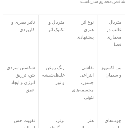
شاخص معمار
ی
مدرن است
:
متریال
نوع اثر
متریال و
تاثیر بصری و
غالب در
هنری
تکنیک اثر
کاربردی
معماری
پیشنهادی
فضا
بتن اکسپوز
نقاشی
رنگ روغن
شکستن سردی
و سیمان
انتزاعی
غلیظ
،
شیشه
بتن، تزریق
جسور،
و نور
انرژی و ایجاد
مجسمه‌های
عمق
نئونی
چوب‌های
هنر
برنز،
تقویت حس
طبیعی و
مینیمال،
سنگ‌های
اصالت،