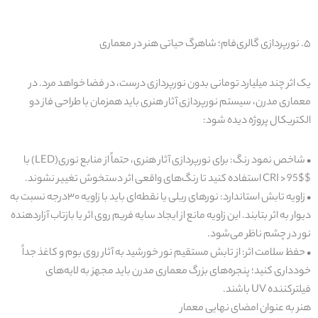
۵
.
نورپردازی گالری‌فام؛ شاهرگ حیاتی هنر در معماری
یک اثر چند میلیارد تومانی بدون نورپردازی درست، در فضا خواهد مرد. در
معماری مدرن، سیستم نورپردازی آثار هنری باید همزمان با طراحی فاز دو
الکتریکال پروژه دیده شود
:
•
شاخص نمود رنگ
:
برای نورپردازی آثار هنری، حتماً از منابع نوری
(LED)
با
$CRI > 95$
استفاده کنید تا رنگ‌های واقعی اثر دستخوش تغییر نشوند
.
•
زاویه تابش استاندار
د:
نورهای ریلی یا نقطه‌ای
باید با زاویه
۳۰
درجه
نسبت به
دیوار به اثر بتابند. این زاویه مانع از ایجاد سایه فریم روی اثر یا بازتاب آزاردهنده
نور
در چشم ناظر می‌شود
.
•
حفظ سلامت اثر
:
از تابش مستقیم نور خورشید
به آثار روی بوم و کاغذ جداً
خودداری کنید؛ پنجره‌های بزرگ معماری مدرن باید مجهز به لایه‌های
فیلترکننده
UV
باشند
.
هنر به عنوان امضای نهایی معمار