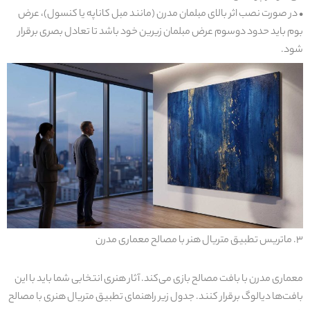
•
در
صورت نصب اثر بالا
ی
مبلمان مدرن (مانند مبل کاناپه
ی
ا
کنسول)، عرض
بوم با
ی
د
حدود دو‌سوم عرض مبلمان ز
ی
ر
ی
ن
خود باشد تا تعادل بصر
ی
برقرار
شود
.
۳.
ماتر
ی
س
تطب
ی
ق
متر
ی
ال
هنر با مصالح معمار
ی
مدرن
معمار
ی
مدرن با بافت مصالح باز
ی
م
ی‌
کند
. آثار هنر
ی
انتخاب
ی
شما با
ی
د
با ا
ی
ن
بافت‌ها د
ی
الوگ
برقرار کنند. جدول ز
ی
ر
راهنما
ی
تطب
ی
ق
متر
ی
ال
هنر
ی
با مصالح