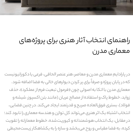
راهنمای انتخاب آثار هنری برای پروژه‌های
معماری مدرن
در
پارادا
ی
م
معمار
ی
مدرن و معاصر، هنر عنصر الحاق
ی
،
فرع
ی
ی
ا
دکورات
ی
و
ن
ی
ست
که در پا
ی
ان
پروژه و صرفاً برا
ی
پر کردن د
ی
وارها
ی
خال
ی
به فضا اضافه شود.
معمار
ی
مدرن با اتکا به اصول
ی
چون «فرمول تبع
ی
ت
فرم از عملکرد»، حذف
زوا
ی
د،
خطوط پاک و استفاده از مصالح عر
ی
ان
(مانند بتن اکسپوز، ش
ی
شه
و
فولاد)، بستر
ی
فوق‌العاده صر
ی
ح
و قدرتمند ا
ی
جاد
م
ی‌
کند
. در چن
ی
ن
فضا
یی
،
انتخاب اشتباه
ی
ک
اثر هنر
ی
م
ی‌
تواند
کل توازن و هندسه معمار
ی
را نابود کند؛
در مقابل،
ی
ک
انتخاب هوشمندانه و ک
ی
ور
ی
ت‌شده،
خطوط معمارانه را تقو
ی
ت
کرده، به فضا مق
ی
اس
و
روح م
ی‌
بخشد
و سازه را به
ی
ک
شاهکار ز
ی
ست‌مح
ی
ط
ی